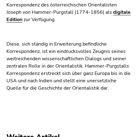
(Zugriffstaste
Korrespondenz des österreichischen Orientalisten
5)
Joseph von Hammer-Purgstall (1774-1856) als
digitale
Zu
Edition
zur Verfügung.
den
Seiteneinstellungen
(Benutzer/Sprache)
Diese, sich ständig in Erweiterung befindliche
(Zugriffstaste
Korrespondenz, ist ein eindrucksvolles Zeugnis seines
8)
weitreichenden wissenschaftlichen Dialogs und seiner
Zur
zentralen Rolle in der Orientalistik. Hammer-Purgstalls
Suche
Korrespondenz erstreckt sich über ganz Europa bis in die
(Zugriffstaste
USA und nach Indien und stellt eine unersetzliche
9)
Quelle für die Geschichte der Orientalistik dar.
Ende
dieses
Seitenbereichs.
Zur
Übersicht
der