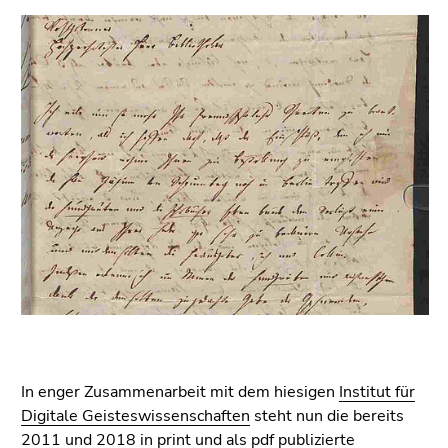
bestätigen
Sie diesen
Link.
Beginn
Zum
des
Inhalt
Seitenbereichs:
(Zugriffstaste
Seitenbereiche:
1)
Zur
Positionsanzeige
(Zugriffstaste
2)
Zur
Hauptnavigation
(Zugriffstaste
3)
Zu
In enger Zusammenarbeit mit dem hiesigen
Institut für
den
Digitale Geisteswissenschaften
steht nun die bereits
Zusatzinformationen
2011 und 2018 in print und als pdf publizierte